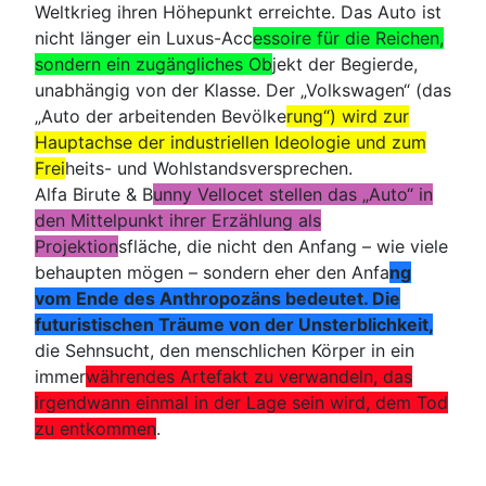
Weltkrieg ihren Höhepunkt erreichte. Das Auto ist
nicht länger ein Luxus-Acc
essoire für die Reichen,
sondern ein zugängliches Ob
jekt der Begierde,
unabhängig von der Klasse. Der „Volkswagen“ (das
„Auto der arbeitenden Bevölke
rung“) wird zur
Hauptachse der industriellen Ideologie und zum
Frei
heits- und Wohlstandsversprechen.
Alfa Birute & B
unny Vellocet stellen das „Auto“ in
den Mittelpunkt ihrer Erzählung als
Projektion
sfläche, die nicht den Anfang – wie viele
behaupten mögen – sondern eher den Anfa
ng
vom Ende des Anthropozäns bedeutet. Die
futuristischen Träume von der Unsterblichkeit,
die Sehnsucht, den menschlichen Körper in ein
immer
währendes Artefakt zu verwandeln, das
irgendwann einmal in der Lage sein wird, dem Tod
zu entkommen
.