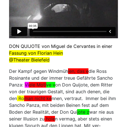
DON QUIJOTE von Miguel de Cervantes in einer
Fassung von Florian Hein
@Theater Bielefeld
Der Kampf gegen Windmüh
len, das e
dle Ross
Rosinante und der immer treue Gefährte Sancho
Panza:
V
i
ele Moti
ve v
on Don Quijote, dem Ritter
von der traurigen Gestalt, sind auch denen, die
den
Ro
man nicht ke
nnen, vertraut. Immer bei ihm
Sancho Panza, mit beiden Beinen fest auf dem
Boden der Realität, der Don Qui
jote z
war nie aus
seiner Illusion zu
hole
n vermag, aber stets einen
klugen Spruch auf den Lippen hat. Mit ver­