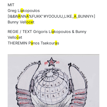
MIT
Greg Li
a
kopoulos
[I&&W
A
NN
A
%FUKK''#YOOUUU_L!KE_
A
_BUNNY±]
Bunny Vell
oce
t
REGIE / TEXT Grigoris Li
a
kopoulos & Bunny
Vello
c
et
THEREMIN P
a
nos Tsekour
a
s