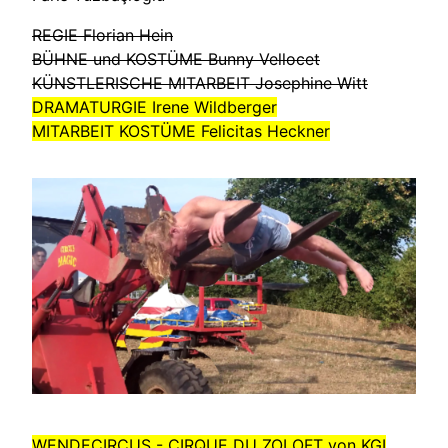
REGIE Florian Hein
BÜHNE und KOSTÜME Bunny Vellocet
KÜNSTLERISCHE MITARBEIT Josephine Witt
DRAMATURGIE Irene Wildberger
MITARBEIT KOSTÜME Felicitas Heckner
WENDECIRCUS - CIRQUE DU ZOLOFT
von KGI