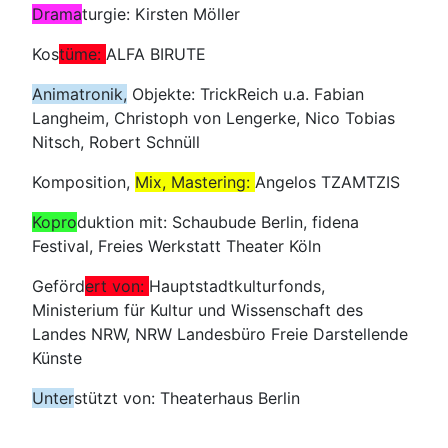
Drama
turgie: Kirsten Möller
Kos
tüme:
ALFA BIRUTE
Animatronik,
Objekte: TrickReich u.a. Fabian
Langheim, Christoph von Lengerke, Nico Tobias
Nitsch, Robert Schnüll
Komposition,
Mix, Mastering:
Angelos TZAMTZIS
Kopro
duktion mit: Schaubude Berlin, fidena
Festival, Freies Werkstatt Theater Köln
Geförd
ert von:
Hauptstadtkulturfonds,
Ministerium für Kultur und Wissenschaft des
Landes NRW, NRW Landesbüro Freie Darstellende
Künste
Unter
stützt von: Theaterhaus Berlin