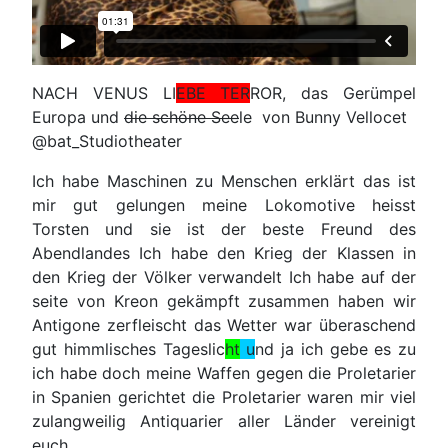
NACH VENUS LI
EBE TER
ROR, das Gerümpel
Europa und
die schöne See
le von Bunny Vellocet
@bat_Studiotheater
Ich habe Maschinen zu Menschen erklärt das ist
mir gut gelungen meine Lokomotive heisst
Torsten und sie ist der beste Freund des
Abendlandes Ich habe den Krieg der Klassen in
den Krieg der Völker verwandelt Ich habe auf der
seite von Kreon gekämpft zusammen haben wir
Antigone zerfleischt das Wetter war überaschend
gut himmlisches Tageslic
ht
u
nd ja ich gebe es zu
ich habe doch meine Waffen gegen die Proletarier
in Spanien gerichtet die Proletarier waren mir viel
zulangweilig Antiquarier aller Länder vereinigt
euch