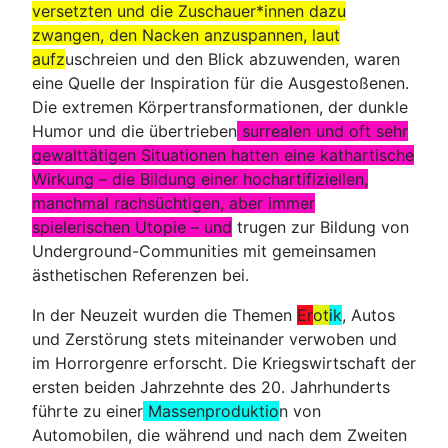
versetzten und die Zuschauer*innen dazu
zwangen, den Nacken anzuspannen, laut
aufz
uschreien und den Blick abzuwenden, waren
eine Quelle der Inspiration für die Ausgestoßenen.
Die extremen Körpertransformationen, der dunkle
Humor und die übertrieben
surrealen und oft sehr
gewalttätigen Situationen hatten eine kathartische
Wirkung – die Bildung einer hochartifiziellen,
manchmal rachsüchtigen, aber immer
spielerischen Utopie – und
trugen zur Bildung von
Underground-Communities mit gemeinsamen
ästhetischen Referenzen bei.
In der Neuzeit wurden die Themen
Er
ot
ik
, Autos
und Zerstörung stets miteinander verwoben und
im Horrorgenre erforscht. Die Kriegswirtschaft der
ersten beiden Jahrzehnte des 20. Jahrhunderts
führte zu einer
Massenproduktio
n von
Automobilen, die während und nach dem Zweiten