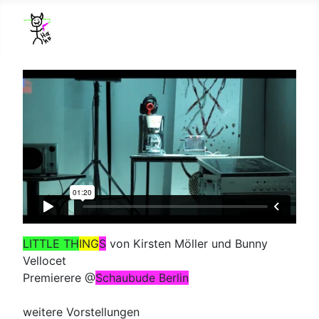
LITTLE TH
ING
S
von Kirsten Möller und Bunny
Vellocet
Premierere @
Schaubude Berlin
weitere Vorstellungen