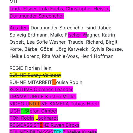
MIT
Linda Elsner, Lola Fuchs, Christopher Heisler,
Dortmunder Sprechchor
Aus dem
Dortmunder Sprechchor sind dabei:
Solveig Erdmann, Maike F
ischer-W
agner, Katrin
Osbelt, Lea Sofie Wesner, Traudel Richard, Birgit
Korte, Bärbel Göbel, Jörg Karweick, Sylvia Reusse,
Heike Lorenz, Rita Wahle-Voss, Henri Hoffman
REGIE Florian Hein
BÜHNE Bunny Vellocet
BÜHNE MITARBEIT
L
ouisa Robin
KOSTÜME
Clemens Leander
DRAMATURGIE Kirsten Möller
VIDEO U
ND L
IVE KAMERA Tobias Hoeft
LICH
T St
efan Gimbel
TON Robin
L
ockhardt
REGIEASSIST
E
NZ Ruven Bircks
BÜHNENBILDASSIS
TEN
Z Meike Kurella