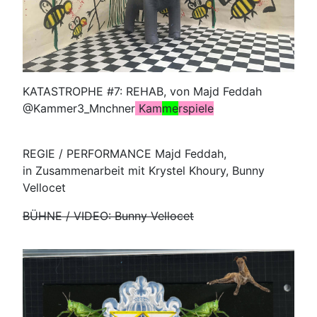
KATASTROPHE #7: REHAB, von Majd Feddah
@Kammer3_Mnchner
Kam
me
rspiele
REGIE / PERFORMANCE Majd Feddah,
in Zusammenarbeit mit Krystel Khoury, Bunny
Vellocet
BÜHNE / VIDEO: Bunny Vellocet