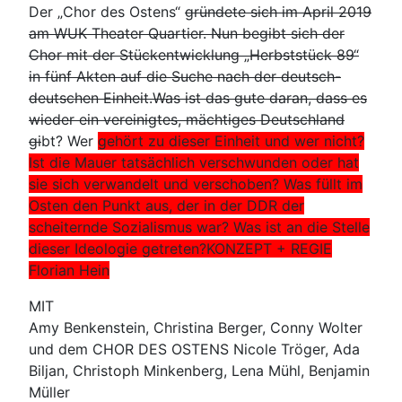
Der „Chor des Ostens“
gründete sich im April 2019
am WUK Theater Quartier. Nun begibt sich der
Chor mit der Stückentwicklung „Herbststück 89“
in fünf Akten auf die Suche nach der deutsch-
deutschen Einheit.Was ist das gute daran, dass es
wieder ein vereinigtes, mächtiges Deutschland
gi
bt? Wer
gehört zu dieser Einheit und wer nicht?
Ist die Mauer tatsächlich verschwunden oder hat
sie sich verwandelt und verschoben? Was füllt im
Osten den Punkt aus, der in der DDR der
scheiternde Sozialismus war? Was ist an die Stelle
dieser Ideologie getreten?KONZEPT + REGIE
Florian Hein
MIT
Amy Benkenstein, Christina Berger, Conny Wolter
und dem CHOR DES OSTENS Nicole Tröger, Ada
Biljan, Christoph Minkenberg, Lena Mühl, Benjamin
Müller