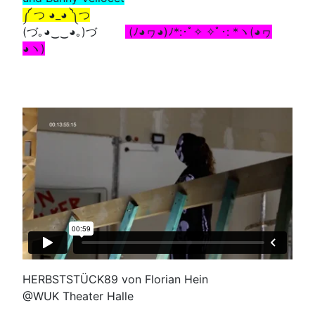
༼ つ ◕_◕ ༽つ
(づ｡◕‿‿◕｡)づ
(ﾉ◕ヮ◕)ﾉ*:･ﾟ✧ ✧ﾟ･: *ヽ(◕ヮ
◕ヽ)
HERBSTSTÜCK89 von Florian Hein
@WUK Theater Halle