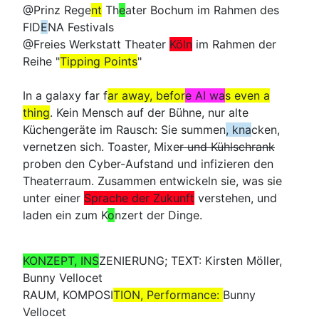
@Prinz Rege
nt
Th
e
ater Bochum im Rahmen des
FID
E
NA Festivals
@Freies Werkstatt Theater
Köln
im Rahmen der
Reihe "
Tipping Points
"
In a galaxy far f
ar away, befor
e AI wa
s even a
thing
. Kein Mensch auf der Bühne, nur alte
Küchengeräte im Rausch: Sie summen
, kna
cken,
vernetzen sich. Toaster, Mixe
r und Kühlschrank
proben den Cyber-Aufstand und infizieren den
Theaterraum. Zusammen entwickeln sie, was sie
unter einer
Sprache der Zukunft
verstehen, und
laden ein zum K
o
nzert der Dinge.
KONZEPT, INS
ZENIERUNG; TEXT
: Kirsten Möller,
Bunny Vellocet
RAUM, KOMPOSI
TION, Performance:
Bunny
Vellocet