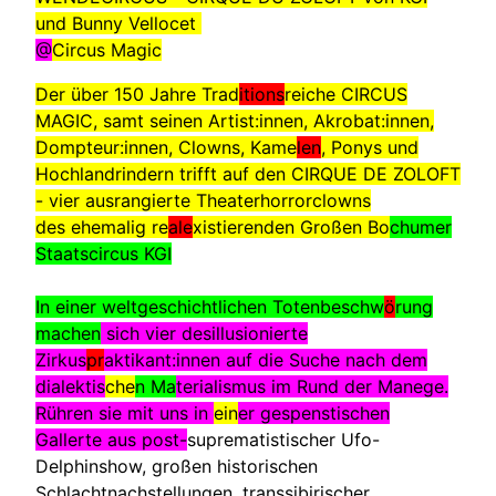
und Bunny Vellocet
@
Circus Magic
Der über 150 Jahre Trad
itions
reiche CIRCUS
MAGIC, samt seinen Artist:innen, Akrobat:innen,
Dompteur:innen, Clowns, Kame
len
, Ponys und
Hochlandrindern trifft auf den CIRQUE DE ZOLOFT
- vier ausrangierte Theaterhorrorclowns
des ehemalig re
ale
xistierenden Großen Bo
chumer
Staatscircus KGI
In einer weltgeschichtlichen Totenbeschw
ö
rung
machen
sich vier desillusionierte
Zirkus
pr
aktikant:innen auf die Suche nach dem
dialektis
che
n Ma
terialismus im Rund der Manege.
Rühren sie mit uns in
ein
er gespenstischen
Gallerte aus post-
suprematistischer Ufo-
Delphinshow, großen historischen
Schlachtnachstellungen, transsibirischer