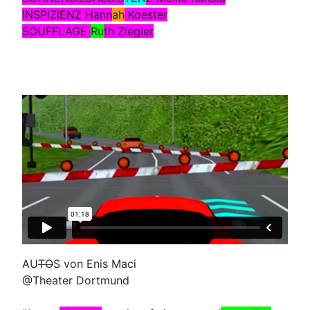
INSPIZIENZ Hann
ah
Koester
SOUFFLAGE
Ru
th Ziegler
AU
TO
S von Enis Maci
@Theater Dortmund