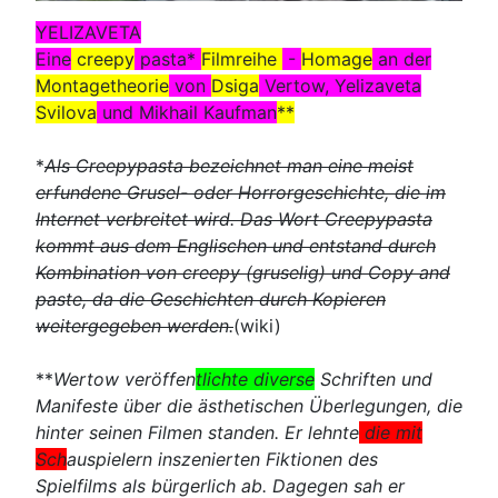
YELIZAVETA
Eine
creepy
pasta*
Filmreihe
-
Homage
an der
Montagetheorie
von
Dsiga
Vertow, Yelizaveta
Svilova
und Mikhail Kaufman
**
*
Als Creepypasta bezeichnet man eine meist
erfundene Grusel- oder Horrorgeschichte, die im
Internet verbreitet wird. Das Wort Creepypasta
kommt aus dem Englischen und entstand durch
Kombination von creepy (gruselig) und Copy and
paste, da die Geschichten durch Kopieren
weitergegeben werden.
(wiki)
**
Wertow veröffen
tlichte diverse
Schriften und
Manifeste über die ästhetischen Überlegungen, die
hinter seinen Filmen standen. Er lehnte
die mit
Sch
auspielern inszenierten Fiktionen des
Spielfilms als bürgerlich ab. Dagegen sah er