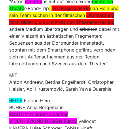
"Autos
nimmt u
ns mit auf einen experi
mentellen
Theate
r-Road-Trip
.
Der Regisseur Flo
rian Hein und
sein Team suchen in der filmischen
Übersetzung
nach Bildern, die die Kraft des Theatertextes in
s
andere Medium übertragen und
arbeiten
dabei mit
einer Vielzahl an ästhetischen Fragmenten:
Sequenzen aus der Dortmunder Innenstadt,
spontan mit dem Smartphone gefilmt, verbinden
sich mit Außenaufnahmen aus der Region,
Internetfunden und Szenen aus dem Theater"
MIT
Anton Andreew, Bettina Engelhardt, Christopher
Heisler, Adi Hrustemović, Sarah Yawa Quarshie
REGIE
Florian Hein
BÜHNE Anna Bergemann
KOSTÜM
Clemens Leander
VIDEO- SOUND DESIGN Bunny
Vellocet
KAMERA Luise Schröder, Tobias Hoeft