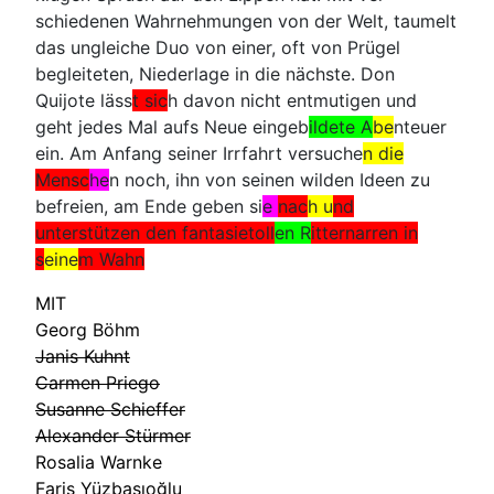
schiedenen Wahrnehmungen von der Welt, taumelt
das ungleiche Duo von einer, oft von Prügel
begleiteten, Niederlage in die nächste. Don
Quijote läss
t sic
h davon nicht entmutigen und
geht jedes Mal aufs Neue eingeb
ildete A
be
nteuer
ein. Am Anfang seiner Irrfahrt versuche
n die
Mensc
he
n noch, ihn von seinen wilden Ideen zu
befreien, am Ende geben si
e
nac
h u
nd
unterstützen den fantasietoll
en R
itternarren in
s
eine
m Wahn
MIT
Georg Böhm
Janis Kuhnt
Carmen Priego
Susanne Schieffer
Alexander Stürmer
Rosalia Warnke
Faris Yüzbaşıoğlu