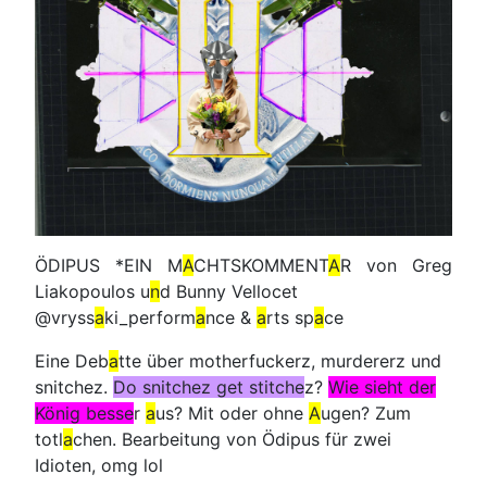
ÖDIPUS *EIN M
A
CHTSKOMMENT
A
R von Greg
Liakopoulos u
n
d Bunny Vellocet
@vryss
a
ki_perform
a
nce &
a
rts sp
a
ce
Eine Deb
a
tte über motherfuckerz, murdererz und
snitchez.
Do snitchez get stitche
z?
Wie sieht der
König besse
r
a
us? Mit oder ohne
A
ugen? Zum
totl
a
chen. Bearbeitung von Ödipus für zwei
Idioten, omg lol