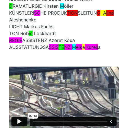
D
RAMATURGIE Kirsten
M
öller
KÜNSTLERI
SC
HE PRODUK
TION
SLEITUN
G
A
lina
Aleshchenko
LICHT Markus Fuchs
TON Rob
in
Lockhardt
REGIE
ASSISTENZ Azeret Koua
AUSSTATTUNGSA
SSIS
TE
NZ
M
eik
e
Kurell
a