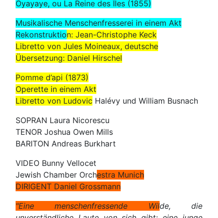
Oyayaye, ou La Reine des Îles (1855)
Musikalische Menschenfresserei in einem Akt
Rekonstruktio
n: Jean-Christophe Keck
Libretto von Jules Moineaux, deutsche
Übersetzung: Daniel Hirschel
Pomme d’api (1873)
Operette in einem Akt
Libretto von Ludovic
Halévy und William Busnach
SOPRAN Laura Nicorescu
TENOR Joshua Owen Mills
BARITON Andreas Burkhart
VIDEO Bunny Vellocet
Jewish Chamber Orch
estra Munich
DIRIGENT Daniel Grossmann
"Eine menschenfressende Wil
de, die
unverständliche Laute von sich gibt; eine junge